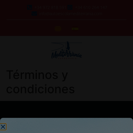
+34 972 818 591
+34 610 264 147
info@autoescolamediterrania.com
Términos y
condiciones