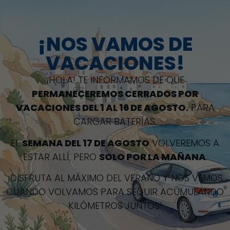
¡NOS VAMOS DE
VACACIONES!
¡HOLA! TE INFORMAMOS DE QUE
Autoescuela Mediterránea
5 Calle Dr Fleming
PERMANECEREMOS CERRADOS POR
17250
Platja d'Aro, Girona
VACACIONES DEL 1 AL 16 DE AGOSTO.
PARA
CARGAR BATERÍAS.
EL
SEMANA DEL 17 DE AGOSTO
VOLVEREMOS A
ESTAR ALLÍ, PERO
SOLO POR LA MAÑANA
.
¡DISFRUTA AL MÁXIMO DEL VERANO Y NOS VEMOS
CUANDO VOLVAMOS PARA SEGUIR ACUMULANDO
KILÓMETROS JUNTOS!